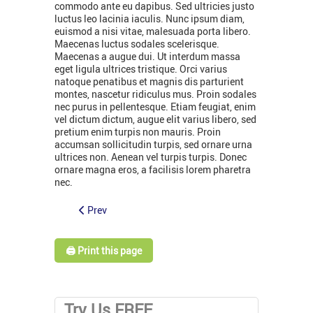
commodo ante eu dapibus. Sed ultricies justo
luctus leo lacinia iaculis. Nunc ipsum diam,
euismod a nisi vitae, malesuada porta libero.
Maecenas luctus sodales scelerisque.
Maecenas a augue dui. Ut interdum massa
eget ligula ultrices tristique. Orci varius
natoque penatibus et magnis dis parturient
montes, nascetur ridiculus mus. Proin sodales
nec purus in pellentesque. Etiam feugiat, enim
vel dictum dictum, augue elit varius libero, sed
pretium enim turpis non mauris. Proin
accumsan sollicitudin turpis, sed ornare urna
ultrices non. Aenean vel turpis turpis. Donec
ornare magna eros, a facilisis lorem pharetra
nec.
Prev
🖨️ Print this page
Try Us FREE