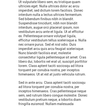
Ut vulputate libero sem, eu tristique quam
ultricies eget. Nulla ultrices dolor ac arcu
imperdiet, sed dictum lorem facilisis. Donec
interdum nulla a lectus ultrices fermentum.
Sed bibendum finibus nibh in blandit.
Suspendisse tincidunt, nibh non blandit
interdum, augue orci placerat ipsum, non
vestibulum arcu ante et ligula. Ut at efficitur
ex. Pellentesque ornare volutpat ligula,
efficitur vestibulum tellus scelerisque a. Nulla
nec ornare purus. Sed et nisl odio. Duis
imperdiet arcu quis arcu feugiat scelerisque.
Nunc blandit facilisis erat, molestie
consectetur ligula pellentesque sit amet. Cras
libero dui, lobortis vel erat ut, suscipit porttitor
lorem. Class aptent taciti sociosqu ad litora
torquent per conubia nostra, per inceptos
himenaeos. Ut at est at justo vehicula rutrum.
Sed in ante arcu. Class aptent taciti sociosqu
ad litora torquent per conubia nostra, per
inceptos himenaeos. Cras pellentesque neque
sem, sed rutrum libero congue molestie. Donec
vestibulum pretium neque, a lobortis diam
fringilla euismod. Nullam malesuada