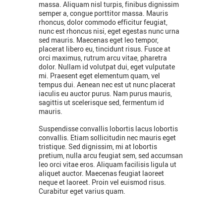
massa. Aliquam nisl turpis, finibus dignissim
semper a, congue porttitor massa. Mauris
rhoncus, dolor commodo efficitur feugiat,
nunc est rhoncus nisi, eget egestas nunc urna
sed mauris. Maecenas eget leo tempor,
placerat libero eu, tincidunt risus. Fusce at
orci maximus, rutrum arcu vitae, pharetra
dolor. Nullam id volutpat dui, eget vulputate
mi. Praesent eget elementum quam, vel
tempus dui. Aenean nec est ut nunc placerat
iaculis eu auctor purus. Nam purus mauris,
sagittis ut scelerisque sed, fermentum id
mauris.
Suspendisse convallis lobortis lacus lobortis
convallis. Etiam sollicitudin nec mauris eget
tristique. Sed dignissim, mi at lobortis
pretium, nulla arcu feugiat sem, sed accumsan
leo orci vitae eros. Aliquam facilisis ligula ut
aliquet auctor. Maecenas feugiat laoreet
neque et laoreet. Proin vel euismod risus.
Curabitur eget varius quam.